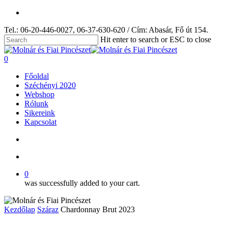
Skip
facebook
to
Tel.: 06-20-446-0027, 06-37-630-620 / Cím: Abasár, Fő út 154.
main
content
Hit enter to search or ESC to close
Close
Search
search
account
0
Menu
Főoldal
Széchényi 2020
Webshop
Rólunk
Sikereink
Kapcsolat
search
account
0
was successfully added to your cart.
Kezdőlap
Száraz
Chardonnay Brut 2023