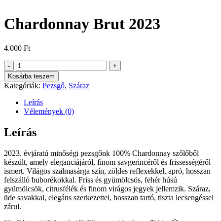
Chardonnay Brut 2023
4.000
Ft
Chardonnay
Brut
Kosárba teszem
2023
Kategóriák:
Pezsgő
,
Száraz
mennyiség
Leírás
Vélemények (0)
Leírás
2023. évjáratú minőségi pezsgőnk 100% Chardonnay szőlőből
készült, amely eleganciájáról, finom savgerincéről és frissességéről
ismert. Világos szalmasárga szín, zöldes reflexekkel, apró, hosszan
felszálló buborékokkal. Friss és gyümölcsös, fehér húsú
gyümölcsök, citrusfélék és finom virágos jegyek jellemzik. Száraz,
üde savakkal, elegáns szerkezettel, hosszan tartó, tiszta lecsengéssel
zárul.