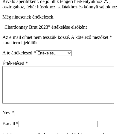
Kiváló aperitifként, de jól illik tengeri herkentyűkhöz 🙂 ,
osztrigához, fehér húsokhoz, salátákhoz és könnyű sajtokhoz.
Még nincsenek értékelések.
„Chardonnay Brut 2023” értékelése elsőként
Az e-mail címet nem tesszük közzé.
A kötelező mezőket
*
karakterrel jelöltük
A te értékelésed
*
Értékelésed
*
Név
*
E-mail
*