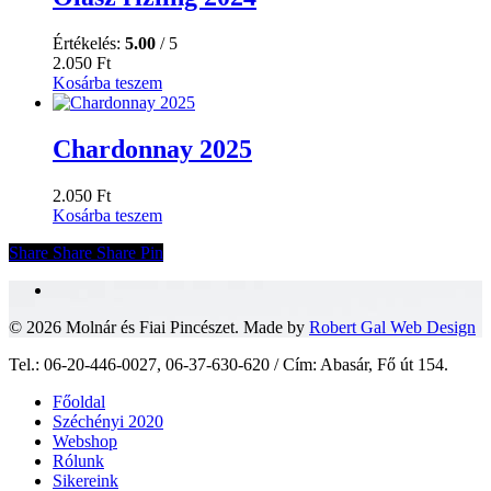
Értékelés:
5.00
/ 5
2.050
Ft
Kosárba teszem
Chardonnay 2025
2.050
Ft
Kosárba teszem
Share
Share
Share
Pin
facebook
© 2026 Molnár és Fiai Pincészet. Made by
Robert Gal Web Design
Close
Tel.: 06-20-446-0027, 06-37-630-620 / Cím: Abasár, Fő út 154.
Menu
Főoldal
Széchényi 2020
Webshop
Rólunk
Sikereink