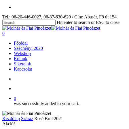
Skip
facebook
to
Tel.: 06-20-446-0027, 06-37-630-620 / Cím: Abasár, Fő út 154.
main
content
Hit enter to search or ESC to close
Close
Search
search
account
0
Menu
Főoldal
Széchényi 2020
Webshop
Rólunk
Sikereink
Kapcsolat
search
account
0
was successfully added to your cart.
Kezdőlap
Száraz
Rosé Brut 2021
Akció!