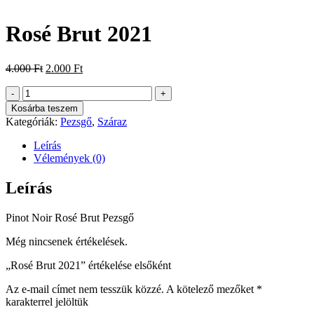
Rosé Brut 2021
Original
Current
4.000
Ft
2.000
Ft
price
price
Rosé
was:
is:
Brut
4.000 Ft.
2.000 Ft.
Kosárba teszem
2021
Kategóriák:
Pezsgő
,
Száraz
mennyiség
Leírás
Vélemények (0)
Leírás
Pinot Noir Rosé Brut Pezsgő
Még nincsenek értékelések.
„Rosé Brut 2021” értékelése elsőként
Az e-mail címet nem tesszük közzé.
A kötelező mezőket
*
karakterrel jelöltük