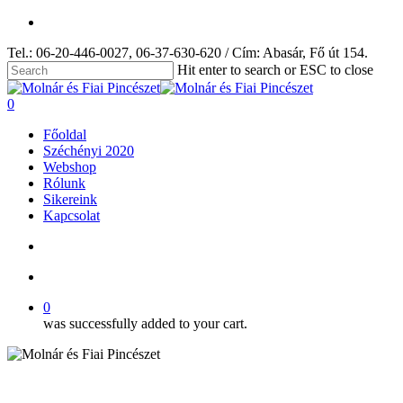
Skip
facebook
to
Tel.: 06-20-446-0027, 06-37-630-620 / Cím: Abasár, Fő út 154.
main
content
Hit enter to search or ESC to close
Close
Search
search
account
0
Menu
Főoldal
Széchényi 2020
Webshop
Rólunk
Sikereink
Kapcsolat
search
account
0
was successfully added to your cart.