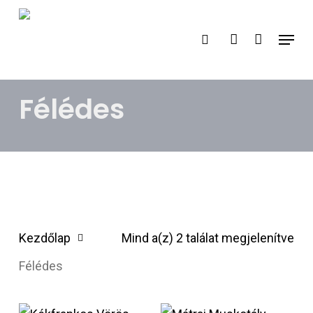
Skip
search
account
Menu
to
main
content
Félédes
Kezdőlap
Mind a(z) 2 találat megjelenítve
Félédes