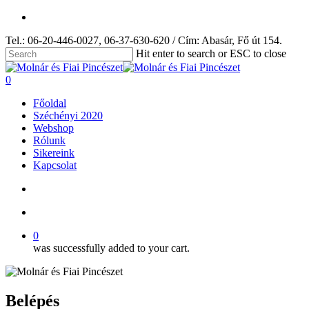
Skip
facebook
to
Tel.: 06-20-446-0027, 06-37-630-620 / Cím: Abasár, Fő út 154.
main
content
Hit enter to search or ESC to close
Close
Search
search
account
0
Menu
Főoldal
Széchényi 2020
Webshop
Rólunk
Sikereink
Kapcsolat
search
account
0
was successfully added to your cart.
Belépés