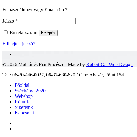
Kötelező
Felhasználónév vagy Email cím
*
Kötelező
Jelszó
*
Emlékezz rám
Belépés
Elfelejtett jelszó?
facebook
© 2026 Molnár és Fiai Pincészet. Made by
Robert Gal Web Design
Close
Tel.: 06-20-446-0027, 06-37-630-620 / Cím: Abasár, Fő út 154.
Menu
Főoldal
Széchényi 2020
Webshop
Rólunk
Sikereink
Kapcsolat
facebook
instagram